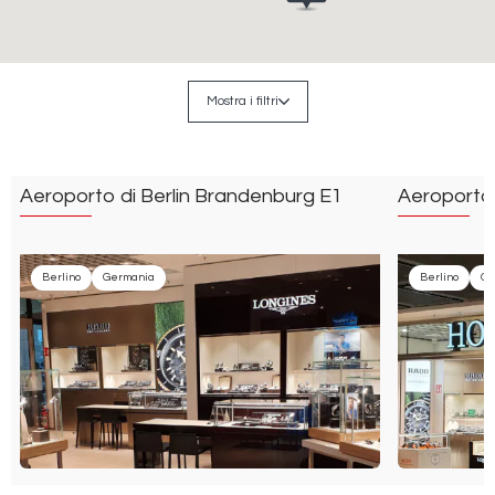
Mostra i filtri
Aeroporto di Berlin Brandenburg E1
Aeroporto 
Berlino
Germania
Berlino
Ge