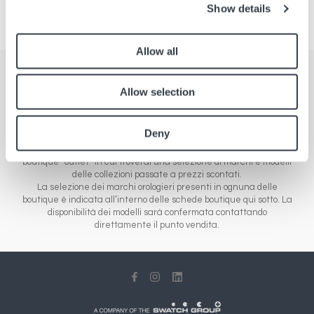
Show details
Allow all
Boutique
Allow selection
Trova i nostri punti vendita in Europa, Asia e America. La nostra
rete è composta da diverse tipologie di boutique: le boutique
Deny
aeroportuali che distribuiscono le novità dei marchi di orologeria e
gioielleria, dalla fascia economica alla gamma di lusso, e le
boutique “outlet” in cui troverai una selezione di marchi e modelli
delle collezioni passate a prezzi scontati.
La selezione dei marchi orologieri presenti in ognuna delle
boutique è indicata all’interno delle schede boutique qui sotto. La
disponibilità dei modelli sarà confermata contattando
direttamente il punto vendita.