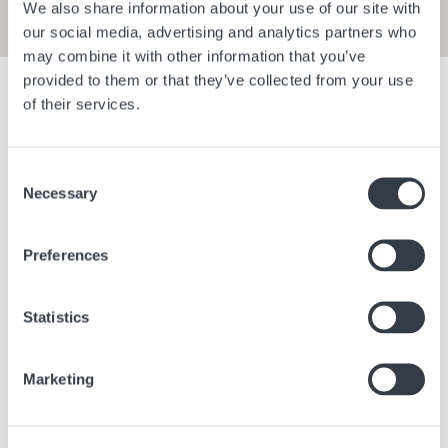
We also share information about your use of our site with
our social media, advertising and analytics partners who
may combine it with other information that you’ve
provided to them or that they’ve collected from your use
Mostra i filtri
of their services.
Consent
Aeroporto di Berlin Brandenburg E1
Aeroporto 
Necessary
Selection
Berlino
Germania
Berlino
Ge
Preferences
Statistics
Marketing