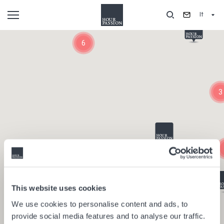
Salta
It
al
contenuto
Composants
principale
6
3
This website uses cookies
We use cookies to personalise content and ads, to
provide social media features and to analyse our traffic.