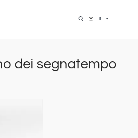
It
terno dei segnatempo
Immagine