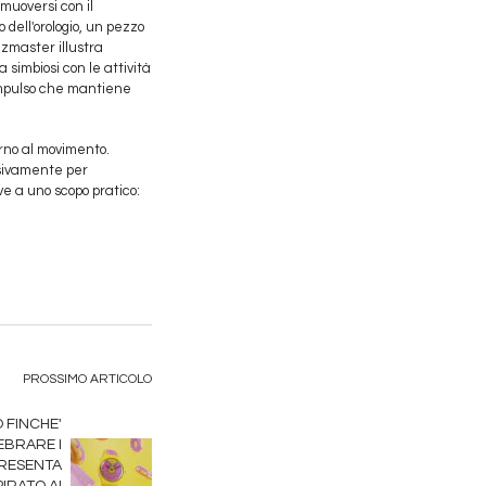
 muoversi con il
 dell'orologio, un pezzo
zzmaster illustra
imbiosi con le attività
 impulso che mantiene
orno al movimento.
ssivamente per
e a uno scopo pratico:
PROSSIMO ARTICOLO
 FINCHE'
LEBRARE I
RESENTA