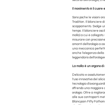
secondi dell'orologio, ch
Il movimento è il cuore e 
Sono poche le visioni or
Tradition. Il bilanciere
scappamento. Svolge un
tempo. Il bilanciere os
molla) a cui è collegato
misurare con precisione 
amanti dell'orologio a os
una meccanica perfetta. 
anche l'eleganza della
leggendario dell'orologer
La molla è un organo di
Delicata e assolutamente
l'uso innovativo del sili
tecnologia d'avanguardi
offrendo una maggiore a
orologio. Oltre a miglior
alle sue controparti meta
Blancpain Fifty Fathoms