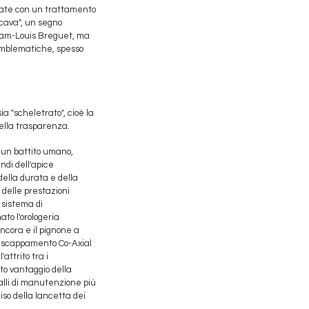
rrate con un trattamento
 cava", un segno
raham-Louis Breguet, ma
 emblematiche, spesso
ia "scheletrato", cioè la
 della trasparenza.
i un battito umano,
di dell'apice
della durata e della
i delle prestazioni
 sistema di
to l'orologeria
ncora e il pignone a
lo scappamento Co-Axial
attrito tra i
to vantaggio della
alli di manutenzione più
iso della lancetta dei