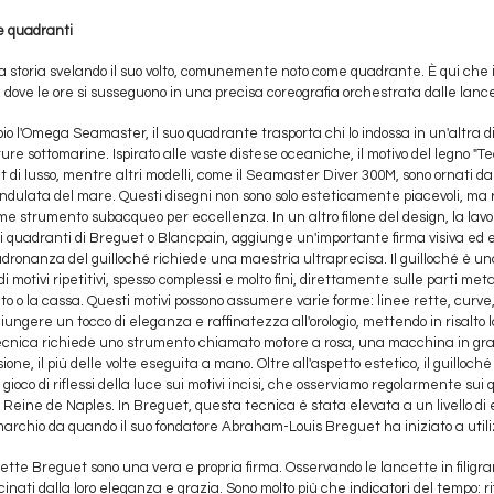
 e quadranti
sua storia svelando il suo volto, comunemente noto come quadrante. È qui che in
ssa, dove le ore si susseguono in una precisa coreografia orchestrata dalle lanc
l'Omega Seamaster, il suo quadrante trasporta chi lo indossa in un'altra d
ure sottomarine. Ispirato alle vaste distese oceaniche, il motivo del legno "T
ht di lusso, mentre altri modelli, come il Seamaster Diver 300M, sono ornati da
 ondulata del mare. Questi disegni non sono solo esteticamente piacevoli, ma
 come strumento subacqueo per eccellenza. In un altro filone del design, la la
ui quadranti di Breguet o Blancpain, aggiunge un'importante firma visiva ed 
padronanza del guilloché richiede una maestria ultraprecisa. Il guilloché è u
i motivi ripetitivi, spesso complessi e molto fini, direttamente sulle parti meta
to o la cassa. Questi motivi possono assumere varie forme: linee rette, curve,
ggiungere un tocco di eleganza e raffinatezza all'orologio, mettendo in risalto la
 tecnica richiede uno strumento chiamato motore a rosa, una macchina in gra
one, il più delle volte eseguita a mano. Oltre all'aspetto estetico, il guilloché 
gioco di riflessi della luce sui motivi incisi, che osserviamo regolarmente sui 
o Reine de Naples. In Breguet, questa tecnica è stata elevata a un livello d
 marchio da quando il suo fondatore Abraham-Louis Breguet ha iniziato a utili
cette Breguet sono una vera e propria firma. Osservando le lancette in filigra
nati dalla loro eleganza e grazia. Sono molto più che indicatori del tempo: ri