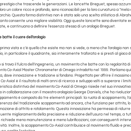
di prestigio che trascende le generazioni. Le lancette Breguet, spesso azzu
oro un colore ricco e profondo, sono riconoscibili per la loro curvatura a "mela
marchio. Questa forma distintiva non è stata solo una scelta stilistica di Ab
anto consente una migliore visibilità. Oggi queste lancette sono diventate
te, e continuano a definire l'essenza stessa di un orologio Breguet.
 batte il cuore dell'orologio
 prima vista e c'è quello che esiste ma non si vede, a meno che l'orologio non s
gio, in particolare il quadrante, sia interamente traforata e si presti al gioco
o si trova il fulcro dell'ingegneria, un movimento che batte con la regolarità d
nto Co-Axial Master Chronometer di Omega introdotto nel 1999. Parliamo quin
ra, dove innovazione e tradizione si fondono. Progettato per offrire il massimo 
o-Axial è il risultato di molti anni di ricerca e sviluppo volti a superare i limit
istica distintiva del movimento Co-Axial di Omega risiede nel suo innovativo
in collaborazione con il maestro orologiaio George Daniels, che ha rivoluziona
amento è composto da tre elementi principali: la ruota di scappamento, l'a
fferenza del tradizionale scappamento ad ancora, che funziona per attrito, 
zione di attrito e rotolamento. Questa innovazione ha permesso di ridurre l'
ente miglioramento della precisione e riduzione dell'usura nel tempo, a tut
o richiede meno manutenzione e meno lubrificazioni, con conseguenti interv
ità. Inoltre, lo scappamento Co-Axial contribuisce al movimento fluido e prec