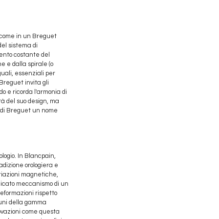
, come in un Breguet
del sistema di
ento costante del
 e dalla spirale (o
uali, essenziali per
Breguet invita gli
do e ricorda l'armonia di
tà del suo design, ma
o di Breguet un nome
ologio. In Blancpain,
radizione orologiera e
ariazioni magnetiche,
elicato meccanismo di un
deformazioni rispetto
alcuni della gamma
novazioni come questa