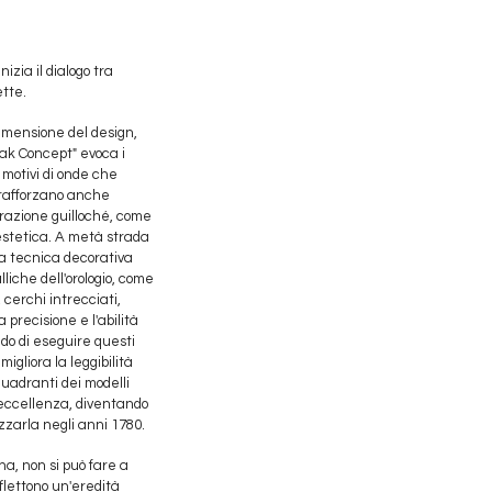
izia il dialogo tra
ette.
imensione del design,
eak Concept" evoca i
 motivi di onde che
 rafforzano anche
vorazione guilloché, come
estetica. A metà strada
na tecnica decorativa
lliche dell'orologio, come
 cerchi intrecciati,
 precisione e l'abilità
do di eseguire questi
migliora la leggibilità
quadranti dei modelli
i eccellenza, diventando
zzarla negli anni 1780.
na, non si può fare a
flettono un'eredità