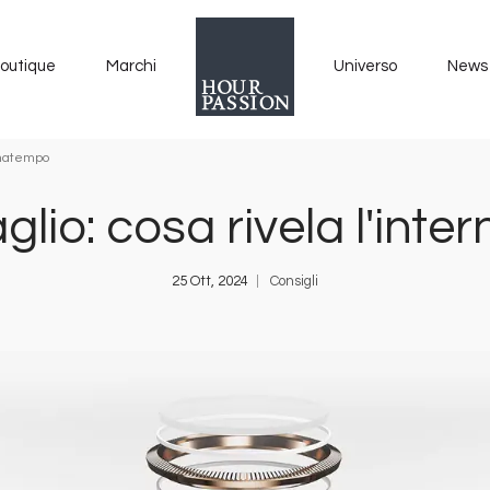
outique
Marchi
Universo
News
egnatempo
glio: cosa rivela l'in
25 Ott, 2024
Consigli