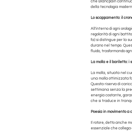
che Blancpain continua a
della tecnologia modern
Lo scappamento: il cro
All'interno di ogni orol
regolarità di ogni batti
fa) si distingue per la 
durano nel tempo. Quest
fluido, trasformando ogn
La molla e il bariletto: i
La molla, situata nel cu
una molla ottimizzata fo
Questa riserva di carica
settimana senza la preo
energia costante, gara
che si traduce in tranqu
Poesia in movimento a c
Il rotore, detto anche m
essenziale che collega 