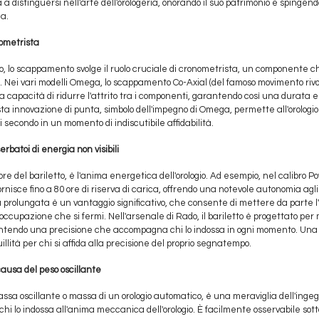
 distinguersi nell'arte dell'orologeria, onorando il suo patrimonio e spingend
a.
nometrista
ogio, lo scappamento svolge il ruolo cruciale di cronometrista, un componente 
to. Nei vari modelli Omega, lo scappamento Co-Axial (del famoso movimento riv
sua capacità di ridurre l'attrito tra i componenti, garantendo così una durata
a innovazione di punta, simbolo dell'impegno di Omega, permette all'orologio
i secondo in un momento di indiscutibile affidabilità.
 serbatoi di energia non visibili
ore del bariletto, è l'anima energetica dell'orologio. Ad esempio, nel calibro P
rnisce fino a 80 ore di riserva di carica, offrendo una notevole autonomia agli 
 prolungata è un vantaggio significativo, che consente di mettere da parte l'o
ccupazione che si fermi. Nell'arsenale di Rado, il bariletto è progettato p
ntendo una precisione che accompagna chi lo indossa in ogni momento. Una 
illità per chi si affida alla precisione del proprio segnatempo.
ausa del peso oscillante
assa oscillante o massa di un orologio automatico, è una meraviglia dell'inge
chi lo indossa all'anima meccanica dell'orologio. È facilmente osservabile so