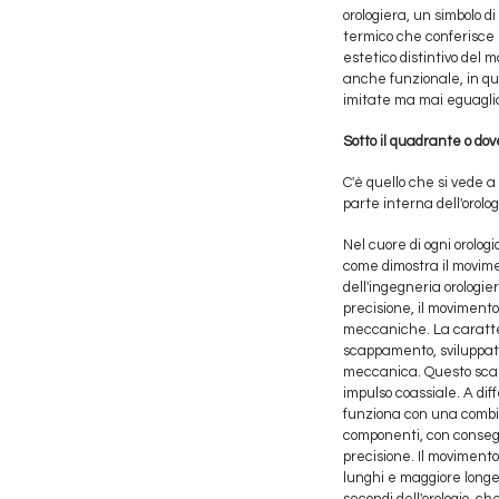
orologiera, un simbolo 
termico che conferisce l
estetico distintivo del 
anche funzionale, in qu
imitate ma mai eguaglia
Sotto il quadrante o dove
C'è quello che si vede a
parte interna dell'orolo
Nel cuore di ogni orologi
come dimostra il movime
dell'ingegneria orologie
precisione, il movimento C
meccaniche. La caratter
scappamento, sviluppato 
meccanica. Questo scapp
impulso coassiale. A di
funziona con una combina
componenti, con consegu
precisione. Il moviment
lunghi e maggiore longev