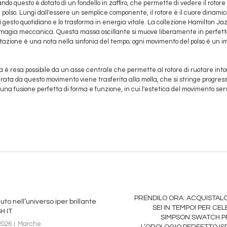
uando questo è dotato di un fondello in zaffiro, che permette di vedere il rotore
olso. Lungi dall'essere un semplice componente, il rotore è il cuore dinamico
 gesto quotidiano e lo trasforma in energia vitale. La collezione Hamilton Ja
agia meccanica. Questa massa oscillante si muove liberamente in perfetta s
 rotazione è una nota nella sinfonia del tempo; ogni movimento del polso è un
 è resa possibile da un asse centrale che permette al rotore di ruotare int
rata da questo movimento viene trasferita alla molla, che si stringe progre
na fusione perfetta di forma e funzione, in cui l'estetica del movimento serv
PRENDILO ORA: ACQUISTALO
to nell’universo iper brillante
SEI IN TEMPO! PER CE
H IT
SIMPSON SWATCH P
2026
Marche