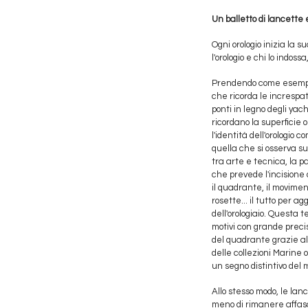
Un balletto di lancette
Ogni orologio inizia la 
l'orologio e chi lo indo
Prendendo come esempio 
che ricorda le increspat
ponti in legno degli yac
ricordano la superficie
l'identità dell'orologio
quella che si osserva s
tra arte e tecnica, la 
che prevede l'incisione d
il quadrante, il movimen
rosette... il tutto per a
dell'orologiaio. Questa
motivi con grande precisi
del quadrante grazie al 
delle collezioni Marine 
un segno distintivo del
Allo stesso modo, le lan
meno di rimanere affasci