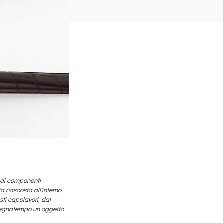
a di componenti
a nascosta all'interno
sti capolavori, dal
un segnatempo un oggetto