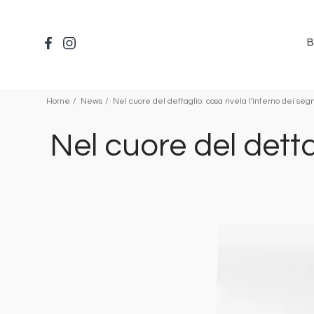
Salta
al
contenuto
B
principale
Home
News
Nel cuore del dettaglio: cosa rivela l'interno dei s
Nel cuore del detta
Immagine