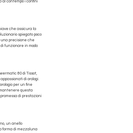
o al contempo i confini
chiave che assicura la
oluzionario spiegato poco
 e una precisione che
 di funzionare in modo
owermatic 80 di Tissot,
appassionati di orologi.
rologio per un fine
er mantenere questa
promessa di prestazioni
gno, un anello
tto forma di mezzaluna