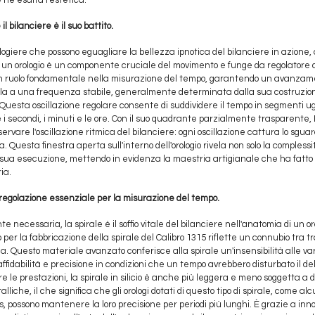
e ne esalta l'estetica.
il bilanciere è il suo battito.
ologiere che possono eguagliare la bellezza ipnotica del bilanciere in azione
 di un orologio è un componente cruciale del movimento e funge da regolatore 
 ruolo fondamentale nella misurazione del tempo, garantendo un avanzam
cilla a una frequenza stabile, generalmente determinata dalla sua costruzione
. Questa oscillazione regolare consente di suddividere il tempo in segmenti ug
i secondi, i minuti e le ore. Con il suo quadrante parzialmente trasparente, 
servare l'oscillazione ritmica del bilanciere: ogni oscillazione cattura lo sguar
Questa finestra aperta sull'interno dell'orologio rivela non solo la complessi
 sua esecuzione, mettendo in evidenza la maestria artigianale che ha fatt
ia.
 regolazione essenziale per la misurazione del tempo.
 necessaria, la spirale è il soffio vitale del bilanciere nell'anatomia di un or
cio per la fabbricazione della spirale del Calibro 1315 riflette un connubio tra t
a. Questo materiale avanzato conferisce alla spirale un'insensibilità alle v
ffidabilità e precisione in condizioni che un tempo avrebbero disturbato il d
are le prestazioni, la spirale in silicio è anche più leggera e meno soggetta a 
lliche, il che significa che gli orologi dotati di questo tipo di spirale, come 
, possono mantenere la loro precisione per periodi più lunghi. È grazie a in