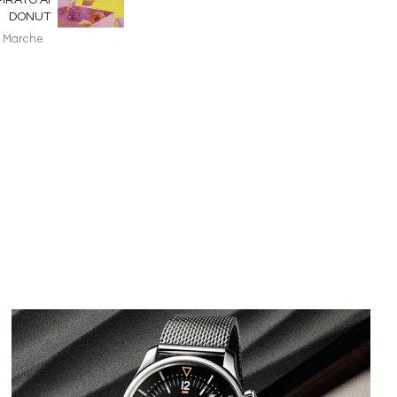
IRATO AI
DONUT
Marche
Immagine