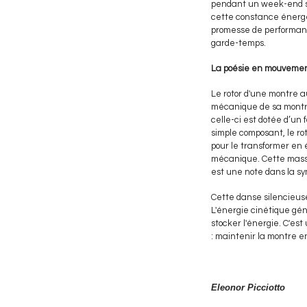
pendant un week-end san
cette constance énergé
promesse de performance 
garde-temps.
La poésie en mouvement
Le rotor d'une montre au
mécanique de sa montre.
celle-ci est dotée d’un
simple composant, le r
pour le transformer en 
mécanique. Cette masse 
est une note dans la s
Cette danse silencieus
L'énergie cinétique gé
stocker l'énergie. C'est
: maintenir la montre 
Eleonor Picciotto