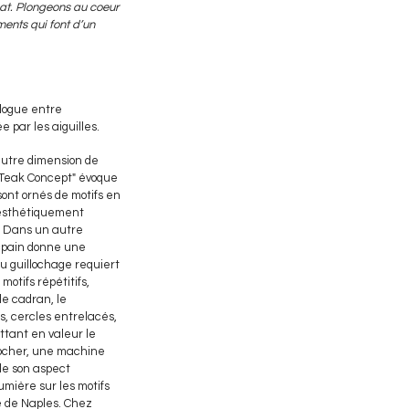
nat. Plongeons au coeur
éments qui font d’un
alogue entre
e par les aiguilles.
autre dimension de
 "Teak Concept" évoque
ont ornés de motifs en
 esthétiquement
e. Dans un autre
ncpain donne une
du guillochage requiert
motifs répétitifs,
le cadran, le
s, cercles entrelacés,
ttant en valeur le
illocher, une machine
 de son aspect
lumière sur les motifs
e de Naples. Chez