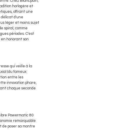
montre. Chez Blancpain,
radition horlogère et
tiques, offrant une
 délicat d'une
us léger et moins sujet
de spiral, comme
gues périodes. C'est
, en honorant son
sse qui veille à la
xial (du fameux
tion entre les
ette innovation phare,
rmant chaque seconde
alibre Powermatic 80
autonomie remarquable
t de poser sa montre