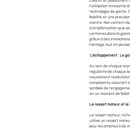
Délicat et absolument n
l'utilisation innovante 
technologie de pointe. 
fiabilité et une précis
montre. Non content de 
à la déformation que se
certaines dans la gamme
grâce à des innovations
héritage tout en poussa
L'échappement : Le ga
Au sein de chaque montr
régularité de chaque b
mouvement révolutionnai
composants, assurant ai
symbole de l'engagemen
en un moment de fiabili
Le ressort moteur et le 
Le ressort moteur, nich
utilise un ressort mote
pour les amateurs de m