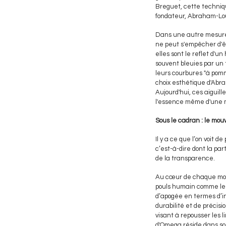
Breguet, cette techniq
fondateur, Abraham-Lou
Dans une autre mesure, l
ne peut s'empêcher d'êt
elles sont le reflet d'u
souvent bleuies par un 
leurs courbures "à pomm
choix esthétique d'Abra
Aujourd'hui, ces aiguil
l'essence même d'une 
Sous le cadran : le mou
Il y a ce que l’on voit 
c’est-à-dire dont la pa
de la transparence.
Au cœur de chaque mont
pouls humain comme le 
d’apogée en termes d’in
durabilité et de préci
visant à repousser les 
d'Omega réside dans so