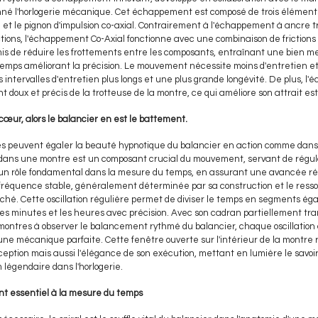
onné l'horlogerie mécanique. Cet échappement est composé de trois éléments 
et le pignon d'impulsion co-axial. Contrairement à l'échappement à ancre tr
ctions, l'échappement Co-Axial fonctionne avec une combinaison de frictions
is de réduire les frottements entre les composants, entraînant une bien me
 temps améliorant la précision. Le mouvement nécessite moins d'entretien et 
s intervalles d'entretien plus longs et une plus grande longévité. De plus, 
doux et précis de la trotteuse de la montre, ce qui améliore son attrait es
cœur, alors le balancier en est le battement.
res peuvent égaler la beauté hypnotique du balancier en action comme dans
r dans une montre est un composant crucial du mouvement, servant de régul
 un rôle fondamental dans la mesure du temps, en assurant une avancée rég
 fréquence stable, généralement déterminée par sa construction et le ressor
taché. Cette oscillation régulière permet de diviser le temps en segments ég
les minutes et les heures avec précision. Avec son cadran partiellement tr
montres à observer le balancement rythmé du balancier, chaque oscillation 
une mécanique parfaite. Cette fenêtre ouverte sur l'intérieur de la montre
ception mais aussi l'élégance de son exécution, mettant en lumière le savoir-
égendaire dans l'horlogerie.
ant essentiel à la mesure du temps