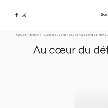
Aller
au
contenu
Bou
principal
Accueil
Journal
Au cœur du détail : ce que nous dévoile l’intéri
Au cœur du déta
Image