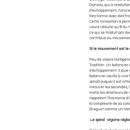
Daniels, qui a révoluti
d'échappement, l'ancre 
fonctionne avec des fri
Cette innovation à perm
usure réduite au fil du
ce qui se traduit par de
contribue au mouvement 
Si le mouvement est le 
Peu de visions horlogè
Tradition. Un balancie
d'échappement. Il joue
balancier oscille à une
spiral) auquel il est at
mesurer les secondes, 
invite les amateurs de 
rappelant l'harmonie d'
la complexité de sa con
Breguet comme un nom l
Le spiral : organe régl