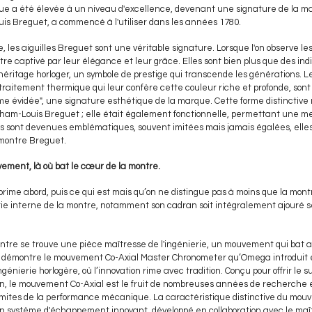
ue a été élevée à un niveau d'excellence, devenant une signature de la m
is Breguet, a commencé à l'utiliser dans les années 1780.
es aiguilles Breguet sont une véritable signature. Lorsque l'on observe les a
re captivé par leur élégance et leur grâce. Elles sont bien plus que des ind
n héritage horloger, un symbole de prestige qui transcende les générations. L
traitement thermique qui leur confère cette couleur riche et profonde, son
e évidée", une signature esthétique de la marque. Cette forme distinctive 
ham-Louis Breguet ; elle était également fonctionnelle, permettant une meill
les sont devenues emblématiques, souvent imitées mais jamais égalées, elles
montre Breguet.
vement, là où bat le cœur de la montre.
de prime abord, puis ce qui est mais qu’on ne distingue pas à moins que la mont
rtie interne de la montre, notamment son cadran soit intégralement ajouré s
re se trouve une pièce maîtresse de l'ingénierie, un mouvement qui bat av
démontre le mouvement Co-Axial Master Chronometer qu’Omega introduit en
génierie horlogère, où l’innovation rime avec tradition. Conçu pour offrir 
sion, le mouvement Co-Axial est le fruit de nombreuses années de recherche
limites de la performance mécanique. La caractéristique distinctive du mou
n système d'échappement innovant, développé en collaboration avec le maî