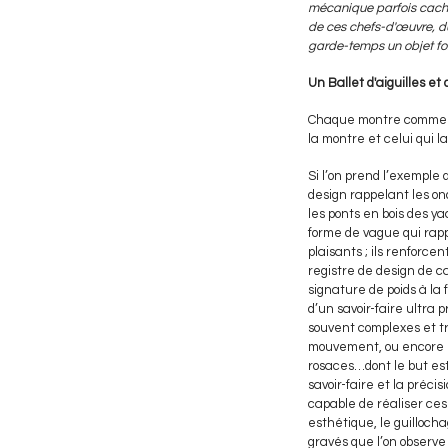
mécanique parfois cachée
de ces chefs-d'œuvre, du 
garde-temps un objet fo
Un Ballet d'aiguilles et
Chaque montre commence
la montre et celui qui l
Si l’on prend l’exempl
design rappelant les on
les ponts en bois des y
forme de vague qui rap
plaisants ; ils renforc
registre de design de 
signature de poids à la 
d’un savoir-faire ultra 
souvent complexes et tr
mouvement, ou encore le
rosaces…dont le but est
savoir-faire et la préci
capable de réaliser ces
esthétique, le guillocha
gravés que l’on observe