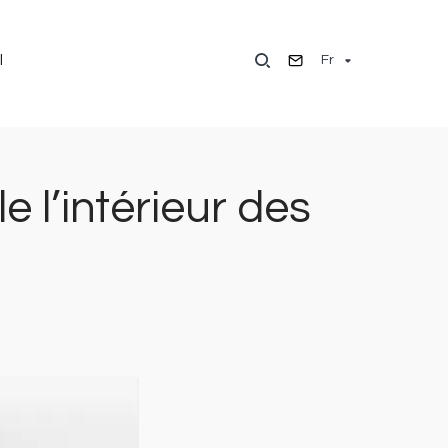
Fr
l
 l’intérieur des
Image