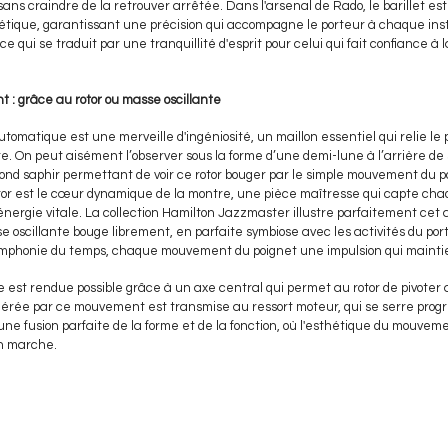
s craindre de la retrouver arrêtée. Dans l'arsenal de Rado, le barillet es
tique, garantissant une précision qui accompagne le porteur à chaque inst
qui se traduit par une tranquillité d'esprit pour celui qui fait confiance à l
 : grâce au rotor ou masse oscillante
tomatique est une merveille d'ingéniosité, un maillon essentiel qui relie le 
 On peut aisément l’observer sous la forme d’une demi-lune à l’arrière de
 fond saphir permettant de voir ce rotor bouger par le simple mouvement du po
otor est le cœur dynamique de la montre, une pièce maîtresse qui capte cha
énergie vitale. La collection Hamilton Jazzmaster illustre parfaitement cet
oscillante bouge librement, en parfaite symbiose avec les activités du por
ymphonie du temps, chaque mouvement du poignet une impulsion qui maintie
e est rendue possible grâce à un axe central qui permet au rotor de pivote
nérée par ce mouvement est transmise au ressort moteur, qui se serre prog
 une fusion parfaite de la forme et de la fonction, où l'esthétique du mouvem
en marche.