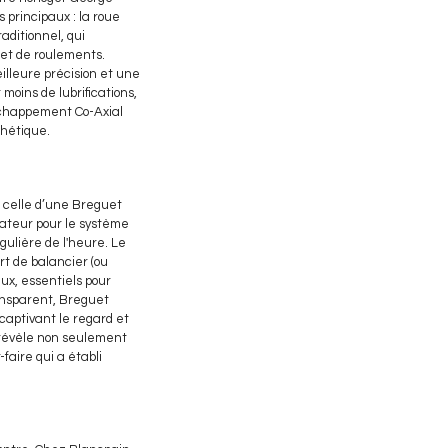
principaux : la roue
aditionnel, qui
 et de roulements.
illeure précision et une
moins de lubrifications,
l'échappement Co-Axial
thétique.
 celle d’une Breguet
ateur pour le système
ulière de l'heure. Le
t de balancier (ou
aux, essentiels pour
ansparent, Breguet
captivant le regard et
 révèle non seulement
faire qui a établi