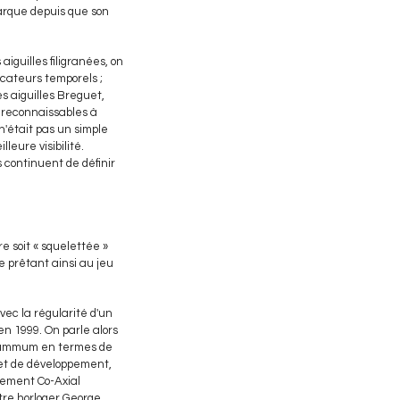
arque depuis que son
iguilles filigranées, on
icateurs temporels ;
es aiguilles Breguet,
t reconnaissables à
n'était pas un simple
eure visibilité.
 continuent de définir
re soit « squelettée »
e prêtant ainsi au jeu
ec la régularité d'un
 1999. On parle alors
le summum en termes de
 et de développement,
vement Co-Axial
tre horloger George