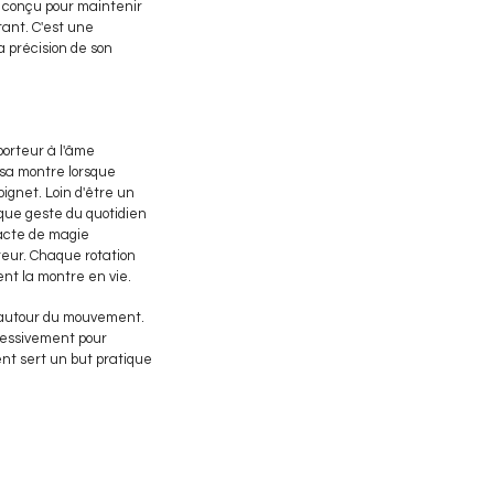
t conçu pour maintenir
ant. C'est une
a précision de son
porteur à l'âme
 sa montre lorsque
ignet. Loin d'être un
que geste du quotidien
 acte de magie
teur. Chaque rotation
nt la montre en vie.
r autour du mouvement.
ressivement pour
ent sert un but pratique