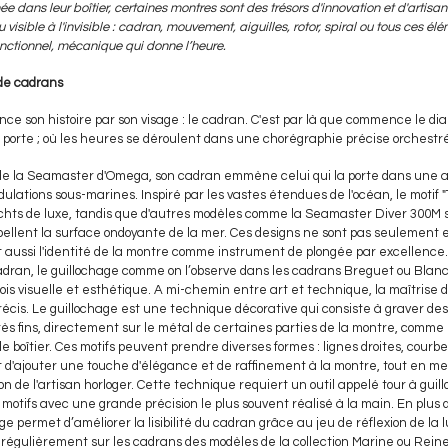
 dans leur boîtier, certaines montres sont des trésors d'innovation et d'artisa
visible à l'invisible : cadran, mouvement, aiguilles, rotor, spiral ou tous ces él
nctionnel, mécanique qui donne l’heure.
 de cadrans
 son histoire par son visage : le cadran. C'est par là que commence le di
a porte ; où les heures se déroulent dans une chorégraphie précise orchestré
e de la Seamaster d'Omega, son cadran emmène celui qui la porte dans une 
dulations sous-marines. Inspiré par les vastes étendues de l'océan, le motif
achts de luxe, tandis que d'autres modèles comme la Seamaster Diver 300M s
pellent la surface ondoyante de la mer. Ces designs ne sont pas seulement
ent aussi l'identité de la montre comme instrument de plongée par excellenc
cadran, le guillochage comme on l’observe dans les cadrans Breguet ou Bla
fois visuelle et esthétique. A mi-chemin entre art et technique, la maîtrise 
précis. Le guillochage est une technique décorative qui consiste à graver des 
ès fins, directement sur le métal de certaines parties de la montre, comme 
 boîtier. Ces motifs peuvent prendre diverses formes : lignes droites, courbe
 d'ajouter une touche d'élégance et de raffinement à la montre, tout en me
sion de l'artisan horloger. Cette technique requiert un outil appelé tour à gu
 motifs avec une grande précision le plus souvent réalisé à la main. En plus
ge permet d’améliorer la lisibilité du cadran grâce au jeu de réflexion de la 
 régulièrement sur les cadrans des modèles de la collection Marine ou Rein