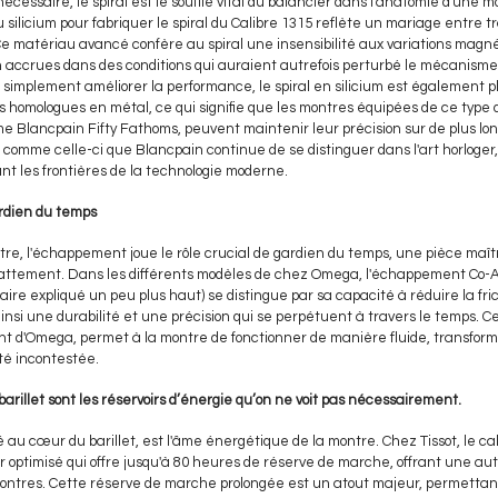
écessaire, le spiral est le souffle vital du balancier dans l'anatomie d'une 
du silicium pour fabriquer le spiral du Calibre 1315 reflète un mariage entre t
Ce matériau avancé confère au spiral une insensibilité aux variations magné
ion accrues dans des conditions qui auraient autrefois perturbé le mécanisme
simplement améliorer la performance, le spiral en silicium est également pl
s homologues en métal, ce qui signifie que les montres équipées de ce type 
 Blancpain Fifty Fathoms, peuvent maintenir leur précision sur de plus lon
 comme celle-ci que Blancpain continue de se distinguer dans l'art horloger
nt les frontières de la technologie moderne.
rdien du temps
e, l'échappement joue le rôle crucial de gardien du temps, une pièce maître
attement. Dans les différents modèles de chez Omega, l'échappement Co-A
re expliqué un peu plus haut) se distingue par sa capacité à réduire la fric
nsi une durabilité et une précision qui se perpétuent à travers le temps. C
t d'Omega, permet à la montre de fonctionner de manière fluide, transfo
té incontestée.
barillet sont les réservoirs d’énergie qu’on ne voit pas nécessairement.
é au cœur du barillet, est l'âme énergétique de la montre. Chez Tissot, le c
ur optimisé qui offre jusqu'à 80 heures de réserve de marche, offrant une 
ontres. Cette réserve de marche prolongée est un atout majeur, permettan