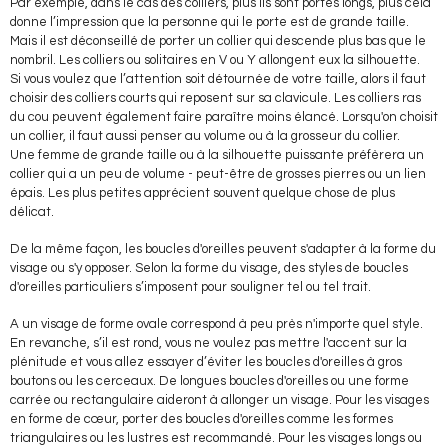
Par exemple, dans le cas des colliers, plus ils sont portés longs, plus cela
donne l’impression que la personne qui le porte est de grande taille.
Mais il est déconseillé de porter un collier qui descende plus bas que le
nombril. Les colliers ou solitaires en V ou Y allongent eux la silhouette.
Si vous voulez que l’attention soit détournée de votre taille, alors il faut
choisir des colliers courts qui reposent sur sa clavicule. Les colliers ras
du cou peuvent également faire paraître moins élancé. Lorsqu'on choisit
un collier, il faut aussi penser au volume ou à la grosseur du collier.
Une femme de grande taille ou à la silhouette puissante préfèrera un
collier qui a un peu de volume - peut-être de grosses pierres ou un lien
épais. Les plus petites apprécient souvent quelque chose de plus
délicat.
De la même façon, les boucles d'oreilles peuvent s'adapter à la forme du
visage ou s'y opposer. Selon la forme du visage, des styles de boucles
d'oreilles particuliers s’imposent pour souligner tel ou tel trait.
A un visage de forme ovale correspond à peu près n'importe quel style.
En revanche, s’il est rond, vous ne voulez pas mettre l'accent sur la
plénitude et vous allez essayer d’éviter les boucles d'oreilles à gros
boutons ou les cerceaux. De longues boucles d'oreilles ou une forme
carrée ou rectangulaire aideront à allonger un visage. Pour les visages
en forme de cœur, porter des boucles d'oreilles comme les formes
triangulaires ou les lustres est recommandé. Pour les visages longs ou