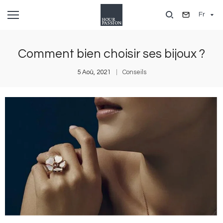
Aller
Fr
au
contenu
principal
Comment bien choisir ses bijoux ?
5 Aoû, 2021
Conseils
Image
I