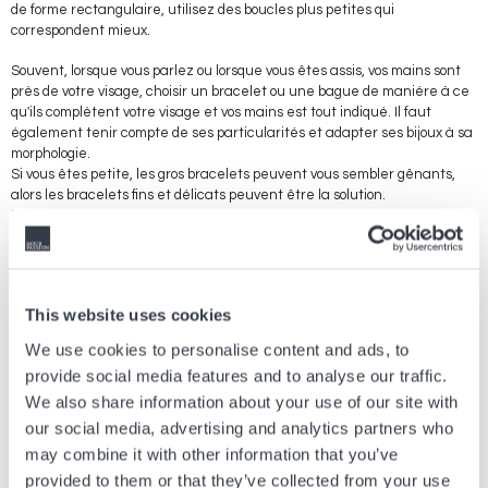
de forme rectangulaire, utilisez des boucles plus petites qui
correspondent mieux.
Souvent, lorsque vous parlez ou lorsque vous êtes assis, vos mains sont
près de votre visage, choisir un bracelet ou une bague de manière à ce
qu'ils complètent votre visage et vos mains est tout indiqué. Il faut
également tenir compte de ses particularités et adapter ses bijoux à sa
morphologie.
Si vous êtes petite, les gros bracelets peuvent vous sembler gênants,
alors les bracelets fins et délicats peuvent être la solution.
En revanche, si vous avez un poignet plus large, vous serez plus à l'aise
avec un bracelet large ou une pile de bracelets.
Lorsque vous choisissez une bague, vous devez penser à la forme de
votre doigt. Sont-ils longs ou courts? Dans les deux cas, vous devez
This website uses cookies
veiller à ce que votre bague ne dépasse pas la jointure, car non
seulement elle est inconfortable, mais cela est rarement beau à voir
We use cookies to personalise content and ads, to
sur une main.
provide social media features and to analyse our traffic.
Les bagues avec une monture ovale ont tendance à être les plus belles.
We also share information about your use of our site with
Mais si vous avez de longs doigts, les bagues rondes et les bagues larges
vous iront probablement mieux.
our social media, advertising and analytics partners who
may combine it with other information that you’ve
Lorsque vous choisissez un bijou, n'oubliez jamais de choisir ce que vous
provided to them or that they’ve collected from your use
aimez ! Trouver des bijoux qui vous flattent et avec lesquels vous vous