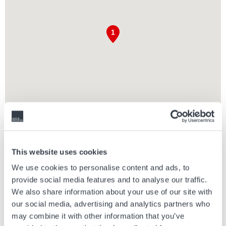
INGOLSTADT VILLAGE
This website uses cookies
Besuchen Sie Hour Passion im Ingolstadt Village. Nur eine Stunde
We use cookies to personalise content and ads, to
von München entfernt bietet das Inglostadt Village über 110 Mode-
provide social media features and to analyse our traffic.
und Lifestyle-Boutiquen mit Rabatten von bis zu 60 %. Im Village
We also share information about your use of our site with
finden Sie auch Restaurants und Cafés für einen tollen
our social media, advertising and analytics partners who
Tagesausflug.
may combine it with other information that you’ve
Ingolstadt Village