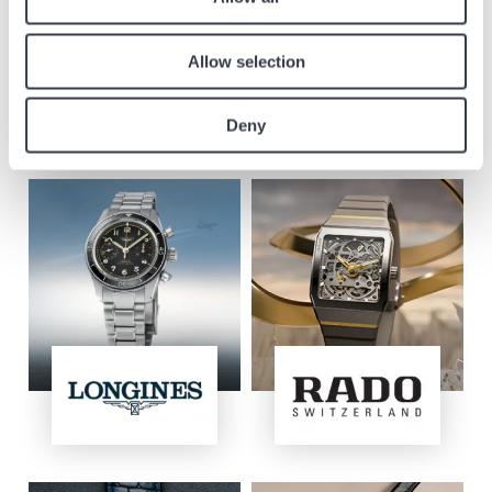
Vertretene Marken
Entdecken Sie unsere Auswahl an Longines, Rado, Union Glashütte,
Allow selection
Tissot, Balmain, Certina, Mido, Hamilton, Swatch und Flik Flak Uhren mit
Rabatten ab 30%*.
Deny
*Die in diesem Shop verfügbare Auswahl umfasst nicht die neuen Modelle,
die in den Bildern unten gezeigt werden.
Bild
Bild