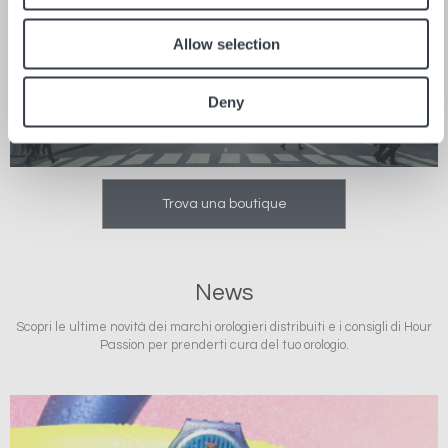
NORD AMERICA
Allow selection
5 NEGOZI
Deny
Trova una boutique
News
Scopri le ultime novità dei marchi orologieri distribuiti e i consigli di Hour
Passion per prenderti cura del tuo orologio.
Immagine